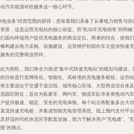
电动汽车能源补给服务这一核心环节。
“供电业务”经营范围的获得，意味着我们具备了从事电力销售与供
的资质，这是运营充电站的核心前提。而“机动车充电销售”则明确
我们面向终端用户提供充电服务的商业定位。两者的结合，使我
能够构建从电力采购、设施建设、运营维护到面向车主提供快速
电服务的完整商业闭环。
以此为契机，我们将全力推进“集中式快速充电站”的规划与建设。
们的目标是打造网络化、智能化、高标准的充电服务枢纽。这些
点将主要选址于交通干道沿线、城市核心区域、大型商业综合体
物流园区附近，旨在为私家车、网约车、物流车队等各类电动汽
用户提供极速、稳定、安全的充电体验。每个站点将配备多台大
率直流快速充电桩，并集成智能充电管理系统、线上预约支付平
及舒适的司机休息区等配套设施，致力于解决用户“充电难”、“充
慢”的痛点。