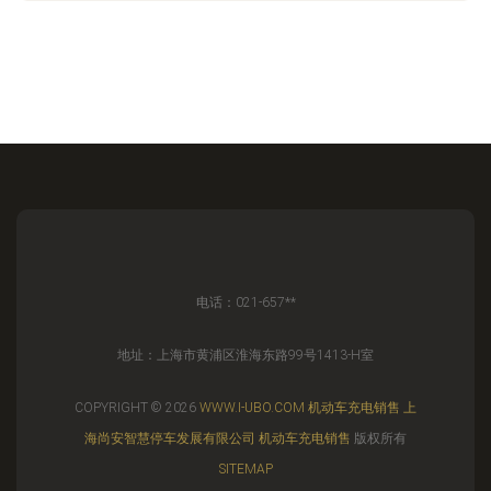
电话：021-657**
地址：上海市黄浦区淮海东路99号1413-H室
COPYRIGHT © 2026
WWW.I-UBO.COM
机动车充电销售
上
海尚安智慧停车发展有限公司
机动车充电销售
版权所有
SITEMAP