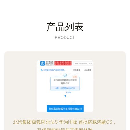
产品列表
PRODUCT
北汽集团极狐阿尔法S 华为HI版 首批搭载鸿蒙OS，