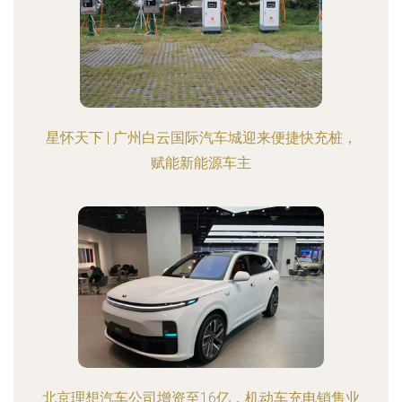
星怀天下 | 广州白云国际汽车城迎来便捷快充桩，
赋能新能源车主
北京理想汽车公司增资至16亿，机动车充电销售业