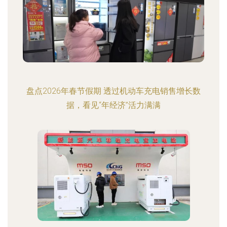
盘点2026年春节假期 透过机动车充电销售增长数
据，看见“年经济”活力满满