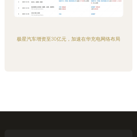
极星汽车增资至30亿元，加速在华充电网络布局