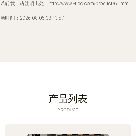
若转载，请注明出处：http://www.i-ubo.com/product/61.html
新时间：2026-08-05 03:43:57
产品列表
PRODUCT