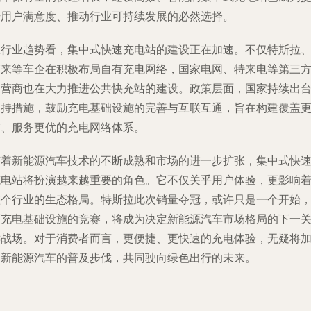
升用户满意度、推动行业可持续发展的必然选择。
从行业趋势看，集中式快速充电站的建设正在加速。不仅特斯拉
蔚来等车企在积极布局自有充电网络，国家电网、特来电等第三
运营商也在大力推进公共快充站的建设。政策层面，国家持续出
支持措施，鼓励充电基础设施的完善与互联互通，旨在构建覆盖
广、服务更优的充电网络体系。
随着新能源汽车技术的不断成熟和市场的进一步扩张，集中式快
充电站将扮演越来越重要的角色。它不仅关乎用户体验，更影响
整个行业的生态格局。特斯拉此次销量夺冠，或许只是一个开始
而充电基础设施的竞赛，将成为决定新能源汽车市场格局的下一
键战场。对于消费者而言，更便捷、更快速的充电体验，无疑将
速新能源汽车的普及步伐，共同驶向绿色出行的未来。